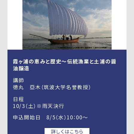
霞ヶ浦の恵みと歴史～伝統漁業と土浦の醤
油醸造
講師
徳丸 亞木（筑波大学名誉教授）
日程
10/3（土）※雨天決行
申込開始日 8/5（水）10：00～
詳しくはこちら